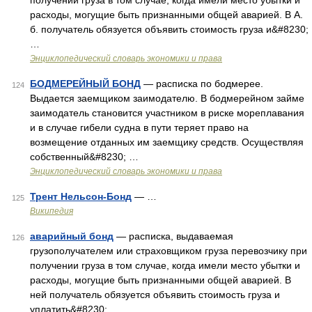
получении груза в том случае, когда имели место убытки и
расходы, могущие быть признанными общей аварией. В А.
б. получатель обязуется объявить стоимость груза и&#8230;
…
Энциклопедический словарь экономики и права
БОДМЕРЕЙНЫЙ БОНД
— расписка по бодмерее.
124
Выдается заемщиком заимодателю. В бодмерейном займе
заимодатель становится участником в риске мореплавания
и в случае гибели судна в пути теряет право на
возмещение отданных им заемщику средств. Осуществляя
собственный&#8230; …
Энциклопедический словарь экономики и права
Трент Нельсон-Бонд
— …
125
Википедия
аварийный бонд
— расписка, выдаваемая
126
грузополучателем или страховщиком груза перевозчику при
получении груза в том случае, когда имели место убытки и
расходы, могущие быть признанными общей аварией. В
ней получатель обязуется объявить стоимость груза и
уплатить&#8230; …