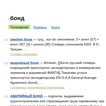
бонд
Толкование
Перевод
Книги
джеймс бонд
— сущ., кол во синонимов: 3 • агент (57) •
121
агент 007 (3) • шпион (30) Словарь синонимов ASIS. В.Н.
Тришин …
Словарь синонимов
аварийный бонд
— &mdash; [[Англо русский словарь
122
сокращений транспортно экспедиторских и коммерческих
терминов и выражений ФИАТА]] Тематики услуги
транспортно экспедиторские EN G.А.А.General Average
Agreement (bond) …
Справочник технического переводчика
АВАРИЙНЫЙ БОНД
— подписка, выдаваемая
123
грузополучателем или страховщиком груза перевозчику при