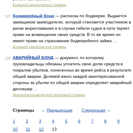
Большой юридический словарь
бодмерейный бонд
— расписка по бодмерее. Выдается
127
заемщиком заимодателю, который становится участником в
риске мореплавания и в случае гибели судна в пути теряет
право на возмещение своих средств. В то же время он
имеет право на страхование бодмерейного займа …
Большой юридический словарь
АВАРИЙНЫЙ БОНД
— документ, по которому
128
грузовладельцы обязаны уплатить свою долю средств в
покрытие убытков, понесенных во время рейса в результате
общей аварии. Долевой взнос каждой заинтересованной
стороны за убытки по общей аварии определяет аварийный
диспашер …
Внешнеэкономический толковый словарь
Страницы
←
Предыдущая
Следующая
→
1
2
3
4
5
6
7
8
9
10
11
12
13